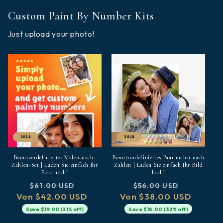
Custom Paint By Number Kits
Just upload your photo!
SALE
SALE
Benutzerdefiniertes Malen-nach-
Benutzerdefiniertes Paar malen nach
Zahlen-Set | Laden Sie einfach Ihr
Zahlen | Laden Sie einfach Ihr Bild
Foto hoch!
hoch!
Normaler
Verkaufspreis
Normaler
Verkaufs
$61.00 USD
$56.00 USD
Von $42.00 USD
Preis
Von $38.00 USD
Preis
Save $19.00 (31% off)
Save $18.00 (32% off)