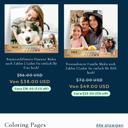
SALE
SALE
Benutzerdefinierte Haustier Malen
nach Zahlen | Laden Sie einfach Ihr
Personalisierte Familie Malen nach
Foto hoch!
Zahlen | Laden Sie einfach Ihr Bild
hoch!
Normaler
Verkaufspreis
$56.00 USD
Normaler
Verkaufs
$72.00 USD
Von $38.00 USD
Preis
Von $49.00 USD
Preis
Save $18.00 (32% off)
Save $23.00 (31% off)
Coloring Pages
Alle anzeigen