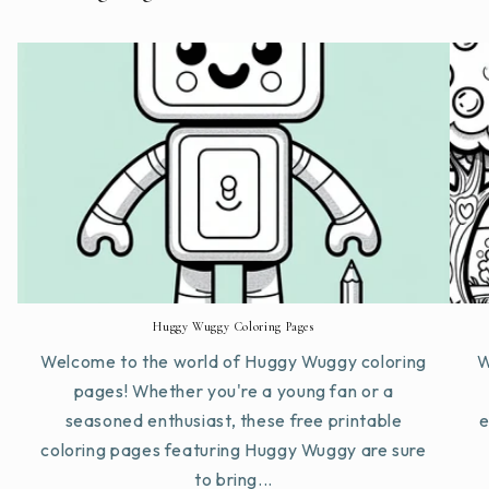
Huggy Wuggy Coloring Pages
Welcome to the world of Huggy Wuggy coloring
W
pages! Whether you're a young fan or a
seasoned enthusiast, these free printable
e
coloring pages featuring Huggy Wuggy are sure
to bring...