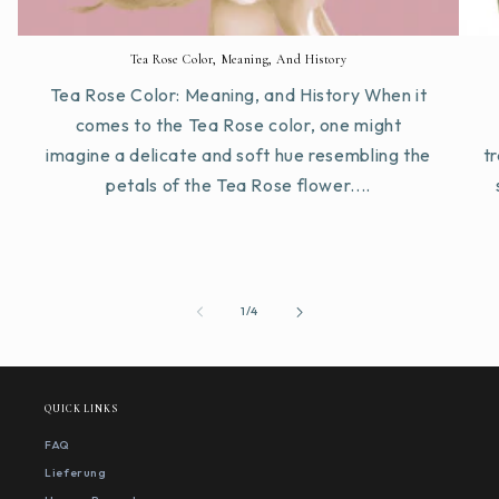
Tea Rose Color, Meaning, And History
Tea Rose Color: Meaning, and History When it
comes to the Tea Rose color, one might
imagine a delicate and soft hue resembling the
tr
petals of the Tea Rose flower....
von
1
/
4
QUICK LINKS
FAQ
Lieferung