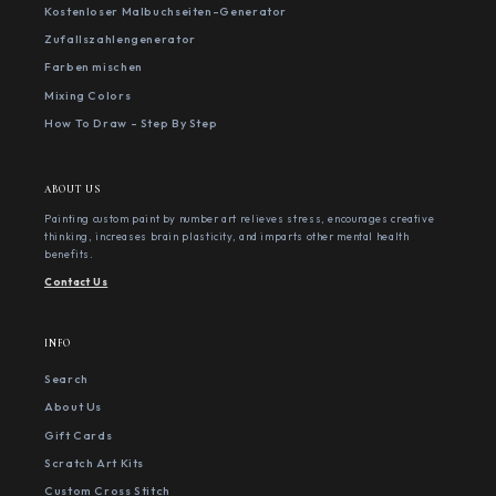
Kostenloser Malbuchseiten-Generator
Zufallszahlengenerator
Farben mischen
Mixing Colors
How To Draw - Step By Step
ABOUT US
Painting custom paint by number art relieves stress, encourages creative
thinking, increases brain plasticity, and imparts other mental health
benefits.
Contact Us
INFO
Search
About Us
Gift Cards
Scratch Art Kits
Custom Cross Stitch