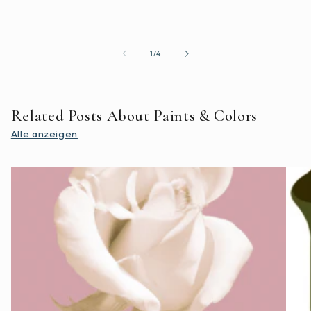
von
1
/
4
Related Posts About Paints & Colors
Alle anzeigen